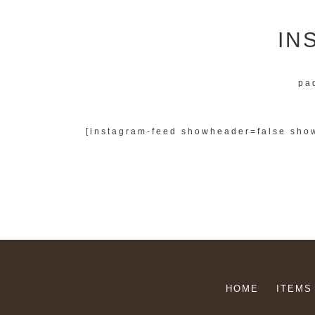
IN
pa
[instagram-feed showheader=false show
HOME
ITEMS