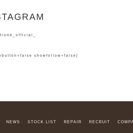
STAGRAM
drone_official_
button=false showfollow=false]
NEWS
STOCK LIST
REPAIR
RECRUIT
COMP