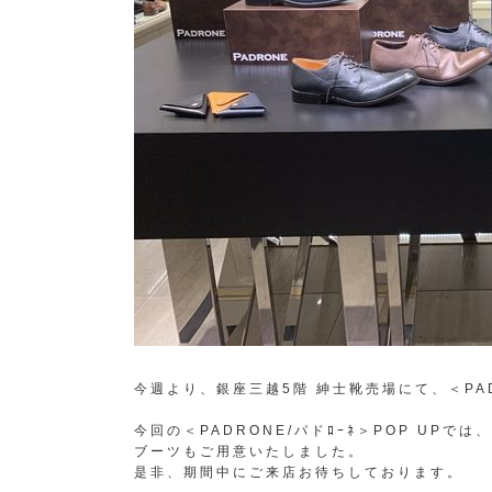
今週より、銀座三越5階 紳士靴売場にて、＜PAD
今回の＜PADRONE/パドﾛｰﾈ＞POP UP
ブーツもご用意いたしました。
是非、期間中にご来店お待ちしております。