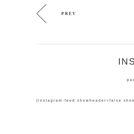
PREV
IN
pa
[instagram-feed showheader=false show