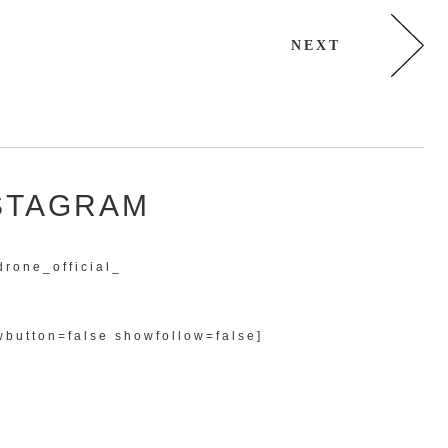
NEXT
STAGRAM
drone_official_
button=false showfollow=false]