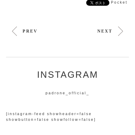
Pocket
PREV
NEXT
INSTAGRAM
padrone_official_
[instagram-feed showheader=false
showbutton=false showfollow=false]