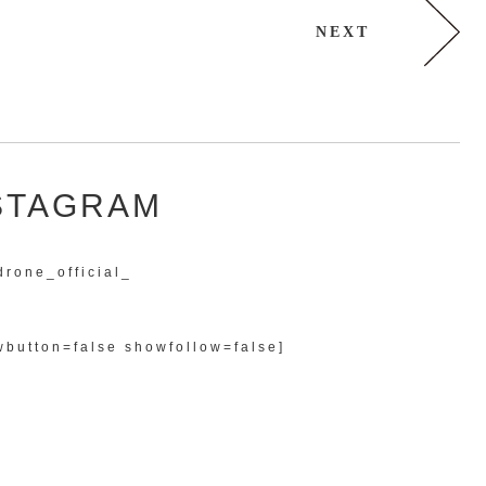
NEXT
STAGRAM
drone_official_
button=false showfollow=false]