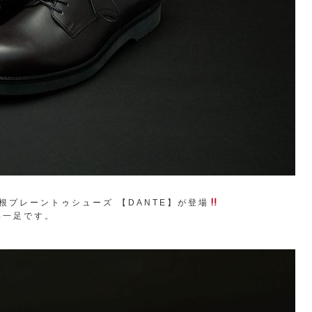
外羽根プレーントゥシューズ 【DANTE】が登場
い一足です。