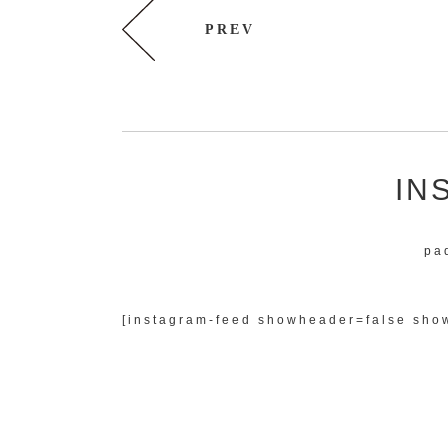
PREV
IN
pa
[instagram-feed showheader=false show