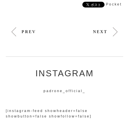
Pocket
PREV
NEXT
INSTAGRAM
padrone_official_
[instagram-feed showheader=false
showbutton=false showfollow=false]